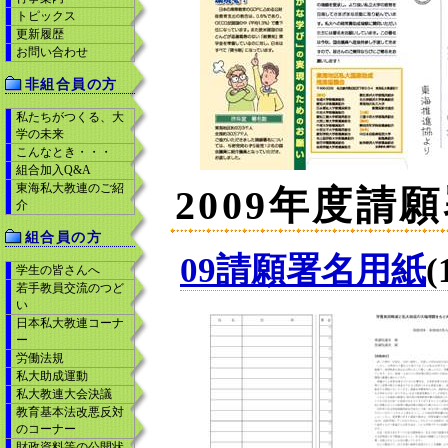
トピックス
更新履歴
お問い合わせ
非組合員の方
私たちがつくる、大
学の未来
こんなとき・・・
組合加入Q&A
東海私大教連のご紹
2009年度請
介
組合員の方
09請願署名用紙
(
学生の皆さんへ
若手教員交流のつど
い
日本私大教連コーナ
ー
労働法規
私大助成運動
私大教連大会決議
教育基本法改悪反対
のコーナー
財政資料等の公開状