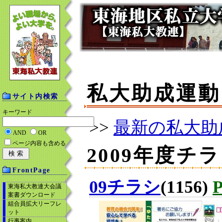
私大助成運動
サイト内検索
キーワード
>>
最新の私大助
AND
OR
ページ内容も含める
2009年度チ
FrontPage
09チラシ
(1156)
東海私大教連大会議
案書ダウンロード
組合員拡大リーフレ
ット
行事案内