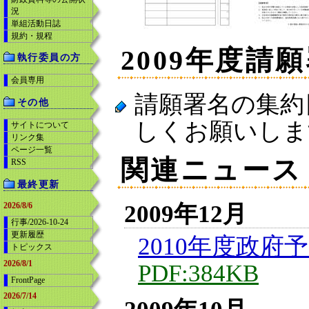
況
単組活動日誌
規約・規程
2009年度請
執行委員の方
会員専用
請願署名の集約
その他
しくお願いしま
サイトについて
リンク集
ページ一覧
関連ニュース
RSS
最終更新
2009年12月
2026/8/6
行事/2026-10-24
更新履歴
2010年度政府
トピックス
2026/8/1
PDF:384KB
FrontPage
2026/7/14