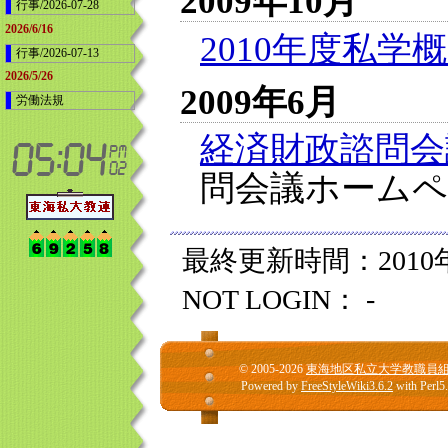
2009年10月
行事/2026-07-28
2026/6/16
2010年度私学
行事/2026-07-13
2026/5/26
2009年6月
労働法規
経済財政諮問会議
問会議ホームペ
最終更新時間：2010年0
NOT LOGIN： -
© 2005-2026
東海地区私立大学教職員
Powered by
FreeStyleWiki3.6.2
with Perl5