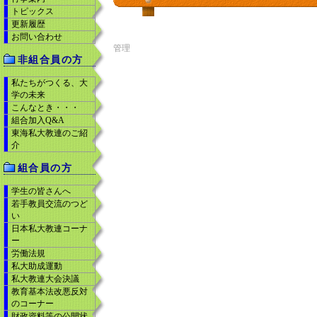
トピックス
更新履歴
お問い合わせ
管理
非組合員の方
私たちがつくる、大
学の未来
こんなとき・・・
組合加入Q&A
東海私大教連のご紹
介
組合員の方
学生の皆さんへ
若手教員交流のつど
い
日本私大教連コーナ
ー
労働法規
私大助成運動
私大教連大会決議
教育基本法改悪反対
のコーナー
財政資料等の公開状