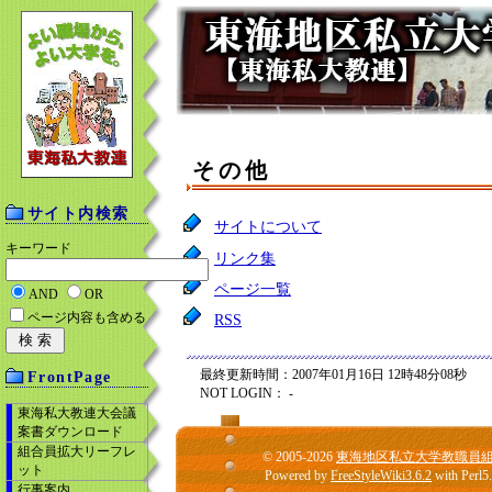
その他
サイト内検索
サイトについて
キーワード
リンク集
ページ一覧
AND
OR
ページ内容も含める
RSS
最終更新時間：2007年01月16日 12時48分08秒
FrontPage
NOT LOGIN： -
東海私大教連大会議
案書ダウンロード
組合員拡大リーフレ
© 2005-2026
東海地区私立大学教職員
ット
Powered by
FreeStyleWiki3.6.2
with Perl5
行事案内