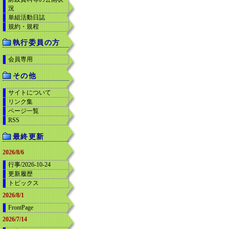
況
単組活動日誌
規約・規程
執行委員の方
会員専用
その他
サイトについて
リンク集
ページ一覧
RSS
最終更新
2026/8/6
行事/2026-10-24
更新履歴
トピックス
2026/8/1
FrontPage
2026/7/14