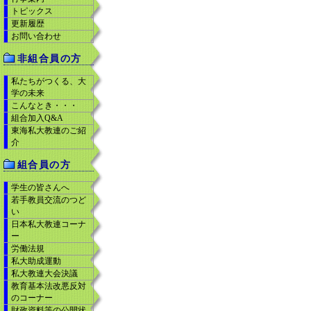
トピックス
更新履歴
お問い合わせ
非組合員の方
私たちがつくる、大
学の未来
こんなとき・・・
組合加入Q&A
東海私大教連のご紹
介
組合員の方
学生の皆さんへ
若手教員交流のつど
い
日本私大教連コーナ
ー
労働法規
私大助成運動
私大教連大会決議
教育基本法改悪反対
のコーナー
財政資料等の公開状