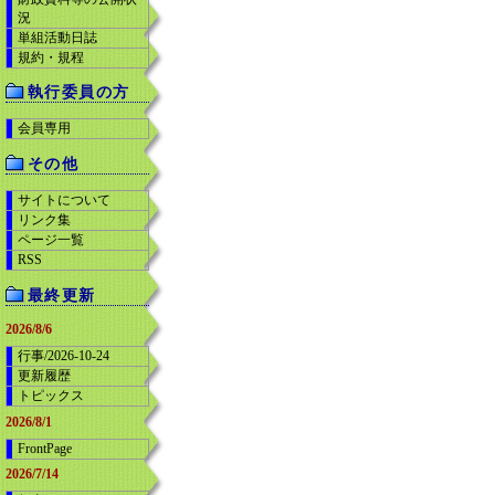
況
単組活動日誌
規約・規程
執行委員の方
会員専用
その他
サイトについて
リンク集
ページ一覧
RSS
最終更新
2026/8/6
行事/2026-10-24
更新履歴
トピックス
2026/8/1
FrontPage
2026/7/14