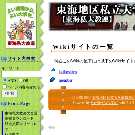
Wikiサイトの一覧
サイト内検索
現在このWikiの配下には以下のWikiサイ
キーワード
kaikoshien
member
AND
OR
ページ内容も含める
© 2005-2026
東海地区私立大学教職員
Powered by
FreeStyleWiki3.6.2
with Perl5
FrontPage
東海私大教連大会議
案書ダウンロード
組合員拡大リーフレ
管理
ット
行事案内