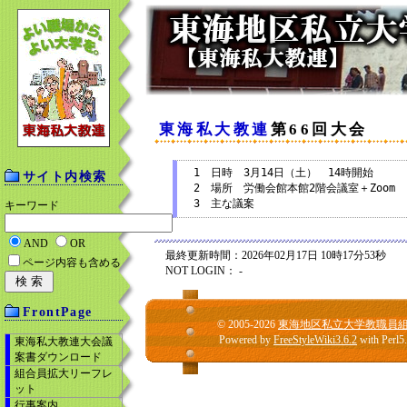
東海私大教連
第66回大会
　1　日時　3月14日（土）　14時開始　

サイト内検索
　2　場所　労働会館本館2階会議室＋Zoom 
キーワード
AND
OR
最終更新時間：2026年02月17日 10時17分53秒
ページ内容も含める
NOT LOGIN： -
FrontPage
© 2005-2026
東海地区私立大学教職員
Powered by
FreeStyleWiki3.6.2
with Perl5
東海私大教連大会議
案書ダウンロード
組合員拡大リーフレ
ット
行事案内