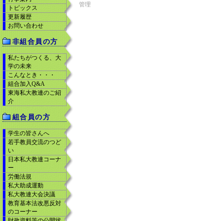
管理
トピックス
更新履歴
お問い合わせ
非組合員の方
私たちがつくる、大
学の未来
こんなとき・・・
組合加入Q&A
東海私大教連のご紹
介
組合員の方
学生の皆さんへ
若手教員交流のつど
い
日本私大教連コーナ
ー
労働法規
私大助成運動
私大教連大会決議
教育基本法改悪反対
のコーナー
財政資料等の公開状