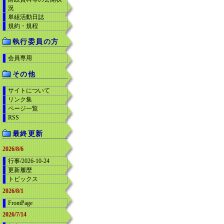
況
単組活動日誌
規約・規程
執行委員の方
会員専用
その他
サイトについて
リンク集
ページ一覧
RSS
最終更新
2026/8/6
行事/2026-10-24
更新履歴
トピックス
2026/8/1
FrontPage
2026/7/14